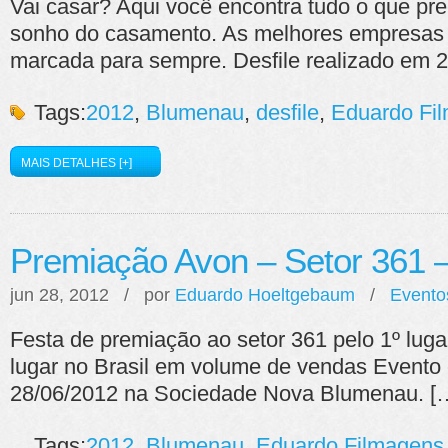
Vai casar? Aqui você encontra tudo o que prec
sonho do casamento. As melhores empresas p
marcada para sempre. Desfile realizado em 
Tags:
2012
,
Blumenau
,
desfile
,
Eduardo Fi
MAIS DETALHES [+]
Premiação Avon – Setor 361 
jun 28, 2012 / por
Eduardo Hoeltgebaum
/
Evento
Festa de premiação ao setor 361 pelo 1º lugar
lugar no Brasil em volume de vendas Evento 
28/06/2012 na Sociedade Nova Blumenau. [
Tags:
2012
,
Blumenau
,
Eduardo Filmagens