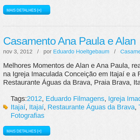
MAIS DETALHES [+]
Casamento Ana Paula e Alan
nov 3, 2012 / por
Eduardo Hoeltgebaum
/
Casame
Melhores Momentos de Alan e Ana Paula, rea
na Igreja Imaculada Conceição em Itajaí e a
Restaurante Águas da Brava, Praia Brava, Ita
Tags:
2012
,
Eduardo Filmagens
,
Igreja Ima
Itajaí
,
Itajaí
,
Restaurante Águas da Brava
,
Fotografias
MAIS DETALHES [+]