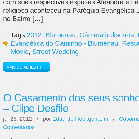
com suas respectivas esposas Aleandra e Lei
religiosa aconteceu na Paróquia Evangélica
no Bairro […]
Tags:
2012
,
Blumenau
,
Câmera indiscreta
,
Evangélica do Caminho - Blumenau
,
Resta
Movie
,
Street Wedding
MAIS DETALHES [+]
O Casamento dos seus sonho
– Clipe Desfile
jul 25, 2012 / por
Eduardo Hoeltgebaum
/
Casame
Comentários