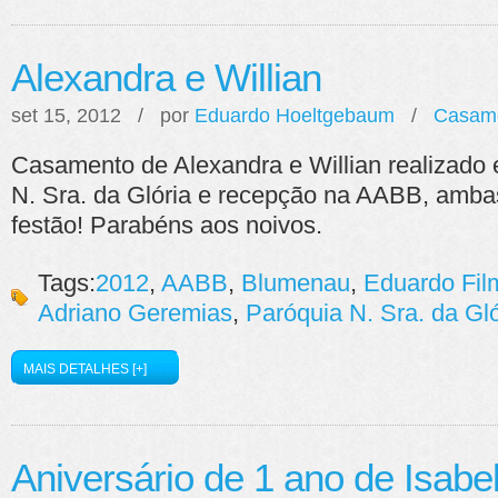
Alexandra e Willian
set 15, 2012 / por
Eduardo Hoeltgebaum
/
Casam
Casamento de Alexandra e Willian realizado 
N. Sra. da Glória e recepção na AABB, amb
festão! Parabéns aos noivos.
Tags:
2012
,
AABB
,
Blumenau
,
Eduardo Fi
Adriano Geremias
,
Paróquia N. Sra. da Gló
MAIS DETALHES [+]
Aniversário de 1 ano de Isabe