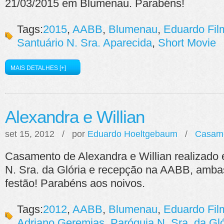
21/03/2015 em Blumenau. Parabéns!
Tags:
2015
,
AABB
,
Blumenau
,
Eduardo Fi
Santuário N. Sra. Aparecida
,
Short Movie
MAIS DETALHES [+]
Alexandra e Willian
set 15, 2012 / por
Eduardo Hoeltgebaum
/
Casam
Casamento de Alexandra e Willian realizado 
N. Sra. da Glória e recepção na AABB, amb
festão! Parabéns aos noivos.
Tags:
2012
,
AABB
,
Blumenau
,
Eduardo Fi
Adriano Geremias
,
Paróquia N. Sra. da Gló