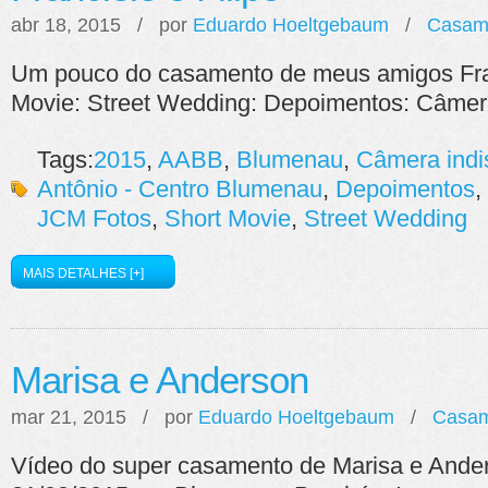
abr 18, 2015 / por
Eduardo Hoeltgebaum
/
Casam
Um pouco do casamento de meus amigos Franc
Movie: Street Wedding: Depoimentos: Câmera
Tags:
2015
,
AABB
,
Blumenau
,
Câmera indi
Antônio - Centro Blumenau
,
Depoimentos
,
JCM Fotos
,
Short Movie
,
Street Wedding
MAIS DETALHES [+]
Marisa e Anderson
mar 21, 2015 / por
Eduardo Hoeltgebaum
/
Casam
Vídeo do super casamento de Marisa e Ande