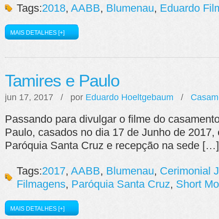
Tags:
2018
,
AABB
,
Blumenau
,
Eduardo Fi
MAIS DETALHES [+]
Tamires e Paulo
jun 17, 2017 / por
Eduardo Hoeltgebaum
/
Casam
Passando para divulgar o filme do casamento
Paulo, casados no dia 17 de Junho de 2017,
Paróquia Santa Cruz e recepção na sede […]
Tags:
2017
,
AABB
,
Blumenau
,
Cerimonial 
Filmagens
,
Paróquia Santa Cruz
,
Short Mo
MAIS DETALHES [+]