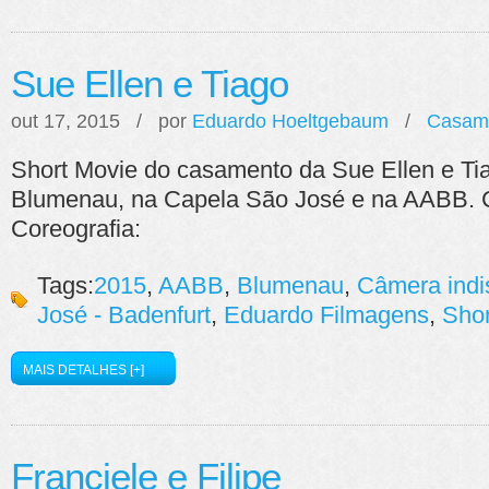
Sue Ellen e Tiago
out 17, 2015 / por
Eduardo Hoeltgebaum
/
Casam
Short Movie do casamento da Sue Ellen e Ti
Blumenau, na Capela São José e na AABB. C
Coreografia:
Tags:
2015
,
AABB
,
Blumenau
,
Câmera indi
José - Badenfurt
,
Eduardo Filmagens
,
Shor
MAIS DETALHES [+]
Franciele e Filipe