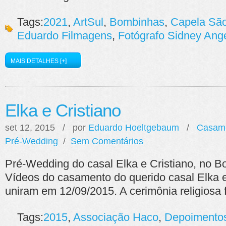
Tags:
2021
,
ArtSul
,
Bombinhas
,
Capela São
Eduardo Filmagens
,
Fotógrafo Sidney Ang
MAIS DETALHES [+]
Elka e Cristiano
set 12, 2015 / por
Eduardo Hoeltgebaum
/
Casam
Pré-Wedding
/
Sem Comentários
Pré-Wedding do casal Elka e Cristiano, no B
Vídeos do casamento do querido casal Elka e
uniram em 12/09/2015. A cerimônia religiosa 
Tags:
2015
,
Associação Haco
,
Depoimento