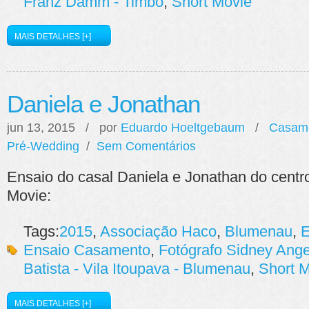
Franz Damm - Timbó
,
Short Movie
MAIS DETALHES [+]
Daniela e Jonathan
jun 13, 2015 / por
Eduardo Hoeltgebaum
/
Casam
Pré-Wedding
/
Sem Comentários
Ensaio do casal Daniela e Jonathan do cent
Movie:
Tags:
2015
,
Associação Haco
,
Blumenau
,
E
Ensaio Casamento
,
Fotógrafo Sidney Ange
Batista - Vila Itoupava - Blumenau
,
Short 
MAIS DETALHES [+]