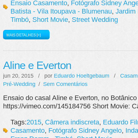
Ensaio Casamento
,
Fotógrafo Sidney Ange
Batista - Vila Itoupava - Blumenau
,
Jardim
Timbó
,
Short Movie
,
Street Wedding
MAIS DETALHES [+]
Aline e Everton
jun 20, 2015 / por
Eduardo Hoeltgebaum
/
Casam
Pré-Wedding
/
Sem Comentários
Ensaio do casal Aline e Everton, no Botânic
https://vimeo.com/145184756 Short Movie: C
Tags:
2015
,
Câmera indiscreta
,
Eduardo Fi
Casamento
,
Fotógrafo Sidney Angelo
,
Inda