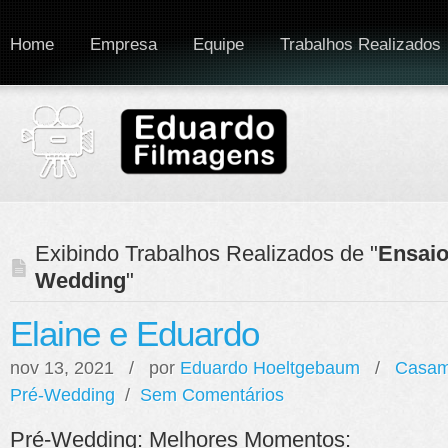
Home
Empresa
Equipe
Trabalhos Realizados
Exibindo Trabalhos Realizados de "
Ensaio
Wedding
"
Elaine e Eduardo
nov 13, 2021 / por
Eduardo Hoeltgebaum
/
Casam
Pré-Wedding
/
Sem Comentários
Pré-Wedding: Melhores Momentos: