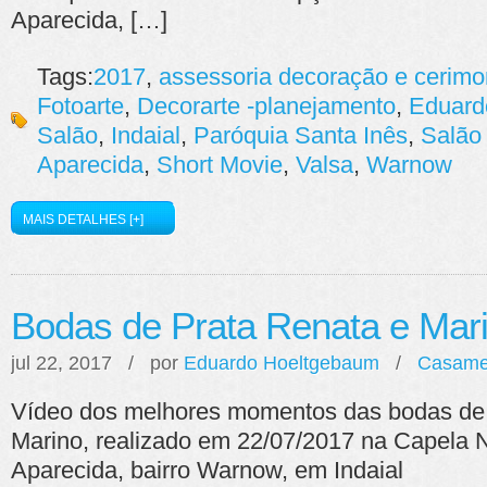
Aparecida, […]
Tags:
2017
,
assessoria decoração e cerimon
Fotoarte
,
Decorarte -planejamento
,
Eduard
Salão
,
Indaial
,
Paróquia Santa Inês
,
Salão
Aparecida
,
Short Movie
,
Valsa
,
Warnow
MAIS DETALHES [+]
Bodas de Prata Renata e Mar
jul 22, 2017 / por
Eduardo Hoeltgebaum
/
Casame
Vídeo dos melhores momentos das bodas de 
Marino, realizado em 22/07/2017 na Capela
Aparecida, bairro Warnow, em Indaial