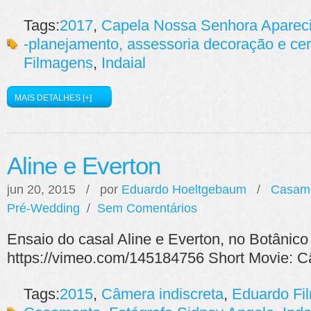
Tags:
2017
,
Capela Nossa Senhora Aparec
-planejamento, assessoria decoração e ceri
Filmagens
,
Indaial
MAIS DETALHES [+]
Aline e Everton
jun 20, 2015 / por
Eduardo Hoeltgebaum
/
Casam
Pré-Wedding
/
Sem Comentários
Ensaio do casal Aline e Everton, no Botânic
https://vimeo.com/145184756 Short Movie: C
Tags:
2015
,
Câmera indiscreta
,
Eduardo Fi