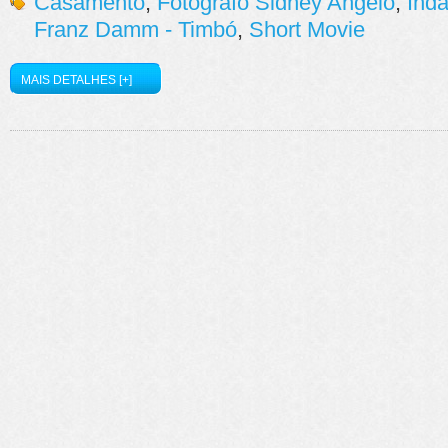
Casamento
,
Fotógrafo Sidney Angelo
,
Inda
Franz Damm - Timbó
,
Short Movie
MAIS DETALHES [+]