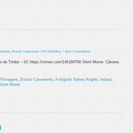
mentos
,
Ensaio Casamento / Pré-Wedding
/
Sem Comentários
ico de Timbó – SC https://vimeo.com/145184756 Short Movie: Câmera
 Filmagens
,
Ensaio Casamento
,
Fotógrafo Sidney Angelo
,
Indaial
,
Short Movie
n