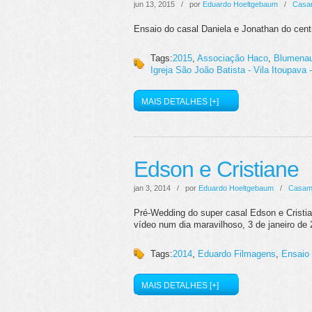
jun 13, 2015 / por
Eduardo Hoeltgebaum
/
Casa
Ensaio do casal Daniela e Jonathan do cen
Tags:
2015
,
Associação Haco
,
Blumena
Igreja São João Batista - Vila Itoupava
MAIS DETALHES [+]
Edson e Cristiane
jan 3, 2014 / por
Eduardo Hoeltgebaum
/
Casam
Pré-Wedding do super casal Edson e Cristi
vídeo num dia maravilhoso, 3 de janeiro d
Tags:
2014
,
Eduardo Filmagens
,
Ensaio
MAIS DETALHES [+]