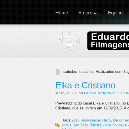
Home
Empresa
Equipe
Exibidos Trabalhos Realizados com Tag
Elka e Cristiano
set 12, 2015 / por
Eduardo Hoeltgebaum
/
Casa
Pré-Wedding do casal Elka e Cristiano, no
Cristiano, que se uniram em 12/09/2015. A ce
Tags:
2015
,
Associação Haco
,
Depoime
Igreja São João Batista - Vila Itoupava