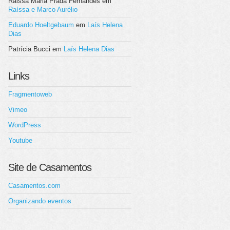
Raissa Maria Prada Fernandes
em
Raíssa e Marco Aurélio
Eduardo Hoeltgebaum
em
Laís Helena
Dias
Patrícia Bucci
em
Laís Helena Dias
Links
Fragmentoweb
Vimeo
WordPress
Youtube
Site de Casamentos
Casamentos.com
Organizando eventos