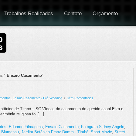
Trabalhos Realizados
Contato
Orçamento
s "
Ensaio Casamento
"
mentos
,
Ensaio Casamento / Pré-Wedding
/
Sem Comentários
 Botânico de Timbó – SC Vídeos do casamento do querido casal Elka e
rimônia religiosa foi […]
ntos
,
Eduardo Filmagens
,
Ensaio Casamento
,
Fotógrafo Sidney Angelo
,
 - Blumenau
,
Jardim Botânico Franz Damm - Timbó
,
Short Movie
,
Street