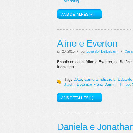
Wedding
MAIS DETALHES [+]
Aline e Everton
jun 20, 2015 / por
Eduardo Hoeltgebaum
/
Casa
Ensaio do casal Aline e Everton, no Botân
Indiscreta:
Tags:
2015
,
Câmera indiscreta
,
Eduardo
Jardim Botânico Franz Damm - Timbó
,
MAIS DETALHES [+]
Daniela e Jonatha