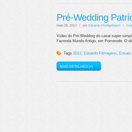
Pré-Wedding Patrí
maio 28, 2013 / por
Eduardo Hoeltgebaum
/
Cas
Vídeo do Pré-Wedding do casal super simpát
Fazenda Mundo Antigo, em Pomerode. O dia 
Tags:
2013
,
Eduardo Filmagens
,
Ensaio
MAIS DETALHES [+]