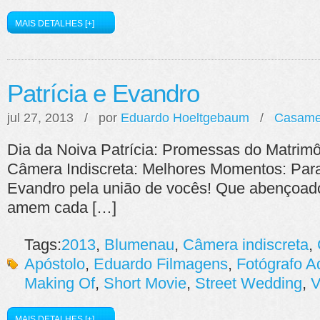
MAIS DETALHES [+]
Patrícia e Evandro
jul 27, 2013 / por
Eduardo Hoeltgebaum
/
Casame
Dia da Noiva Patrícia: Promessas do Matrimô
Câmera Indiscreta: Melhores Momentos: Para
Evandro pela união de vocês! Que abençoad
amem cada […]
Tags:
2013
,
Blumenau
,
Câmera indiscreta
,
Apóstolo
,
Eduardo Filmagens
,
Fotógrafo A
Making Of
,
Short Movie
,
Street Wedding
,
V
MAIS DETALHES [+]