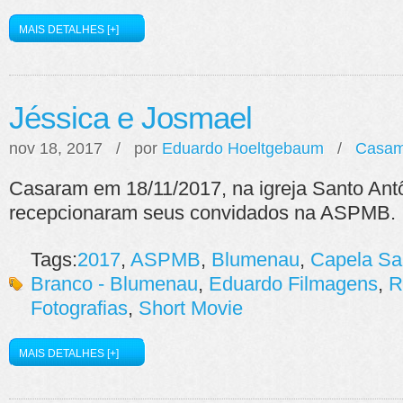
MAIS DETALHES [+]
Jéssica e Josmael
nov 18, 2017 / por
Eduardo Hoeltgebaum
/
Casam
Casaram em 18/11/2017, na igreja Santo An
recepcionaram seus convidados na ASPMB.
Tags:
2017
,
ASPMB
,
Blumenau
,
Capela San
Branco - Blumenau
,
Eduardo Filmagens
,
R
Fotografias
,
Short Movie
MAIS DETALHES [+]