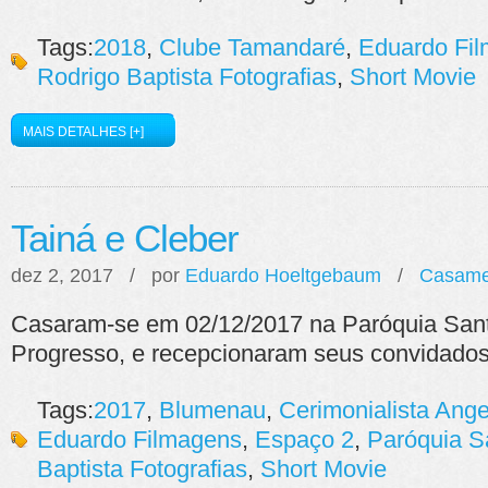
Tags:
2018
,
Clube Tamandaré
,
Eduardo Fi
Rodrigo Baptista Fotografias
,
Short Movie
MAIS DETALHES [+]
Tainá e Cleber
dez 2, 2017 / por
Eduardo Hoeltgebaum
/
Casame
Casaram-se em 02/12/2017 na Paróquia Santa
Progresso, e recepcionaram seus convidados
Tags:
2017
,
Blumenau
,
Cerimonialista Ang
Eduardo Filmagens
,
Espaço 2
,
Paróquia S
Baptista Fotografias
,
Short Movie