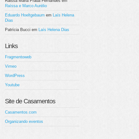
Raissa Maria Prada Fernandes
em
Raíssa e Marco Aurélio
Eduardo Hoeltgebaum
em
Laís Helena
Dias
Patrícia Bucci
em
Laís Helena Dias
Links
Fragmentoweb
Vimeo
WordPress
Youtube
Site de Casamentos
Casamentos.com
Organizando eventos