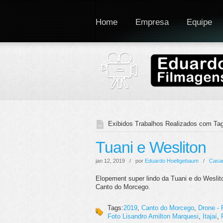
Home
Empresa
Equipe
Exibidos Trabalhos Realizados com Tag
Tuani e Wesliton
jan 12, 2019 / por
Eduardo Hoeltgebaum
/
Casa
Elopement super lindo da Tuani e do Wesliton
Canto do Morcego.
Tags:
2019
,
Canto do Morcego
,
Drone - 
Foto Lisandro Amilton Marquesi
,
Itajaí
,