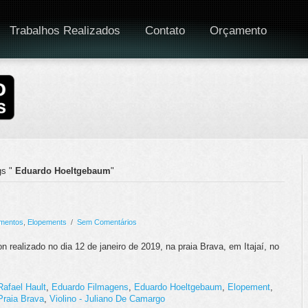
Trabalhos Realizados
Contato
Orçamento
s "
Eduardo Hoeltgebaum
"
mentos
,
Elopements
/
Sem Comentários
 realizado no dia 12 de janeiro de 2019, na praia Brava, em Itajaí, no
Rafael Hault
,
Eduardo Filmagens
,
Eduardo Hoeltgebaum
,
Elopement
,
Praia Brava
,
Violino - Juliano De Camargo