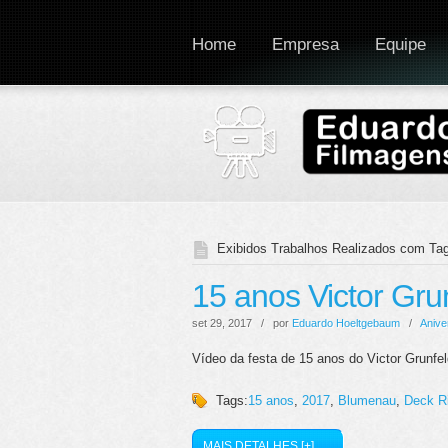
Home
Empresa
Equipe
Exibidos Trabalhos Realizados com Tag
15 anos Victor Grun
set 29, 2017 / por
Eduardo Hoeltgebaum
/
Anive
Vídeo da festa de 15 anos do Victor Grunfe
Tags:
15 anos
,
2017
,
Blumenau
,
Deck R
MAIS DETALHES [+]