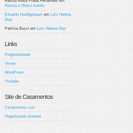
Raissa Maria Prada Fernandes
em
Raíssa e Marco Aurélio
Eduardo Hoeltgebaum
em
Laís Helena
Dias
Patrícia Bucci
em
Laís Helena Dias
Links
Fragmentoweb
Vimeo
WordPress
Youtube
Site de Casamentos
Casamentos.com
Organizando eventos