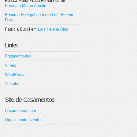
Raissa Maria Prada Fernandes
em
Raíssa e Marco Aurélio
Eduardo Hoeltgebaum
em
Laís Helena
Dias
Patrícia Bucci
em
Laís Helena Dias
Links
Fragmentoweb
Vimeo
WordPress
Youtube
Site de Casamentos
Casamentos.com
Organizando eventos