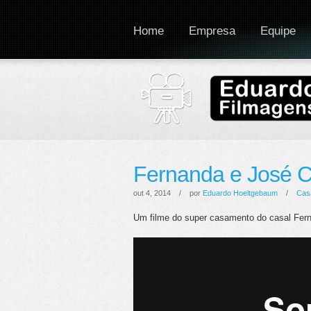
Home
Empresa
Equipe
Fernanda e José C
out 4, 2014 / por
Eduardo Hoeltgebaum
/
Cas
Um filme do super casamento do casal Fern