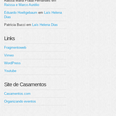
Raissa Maria Prada Fernandes
em
Raíssa e Marco Aurélio
Eduardo Hoeltgebaum
em
Laís Helena
Dias
Patrícia Bucci
em
Laís Helena Dias
Links
Fragmentoweb
Vimeo
WordPress
Youtube
Site de Casamentos
Casamentos.com
Organizando eventos