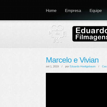
Home
Empresa
Equipe
Marcelo e Vivian
set 1, 2019 / por
Eduardo Hoeltgebaum
/
Cas