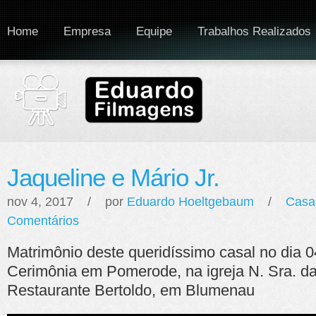
Home
Empresa
Equipe
Trabalhos Realizados
Jaqueline e Mário Jr.
nov 4, 2017 / por
Eduardo Hoeltgebaum
/
Casa
Comentários
Matrimônio deste queridíssimo casal no dia 
Cerimônia em Pomerode, na igreja N. Sra. d
Restaurante Bertoldo, em Blumenau