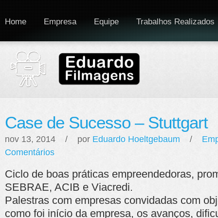
Home
Empresa
Equipe
Trabalhos Realizados
Case de Sucesso – Stuttgart
nov 13, 2014 / por
Eduardo Hoeltgebaum
/
Emp
Comentários
Ciclo de boas práticas empreendedoras, pro
SEBRAE, ACIB e Viacredi.
Palestras com empresas convidadas com obje
como foi início da empresa, os avanços, difi