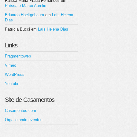
Raissa Maria Prada Fernandes
em
Raíssa e Marco Aurélio
Eduardo Hoeltgebaum
em
Laís Helena
Dias
Patrícia Bucci
em
Laís Helena Dias
Links
Fragmentoweb
Vimeo
WordPress
Youtube
Site de Casamentos
Casamentos.com
Organizando eventos