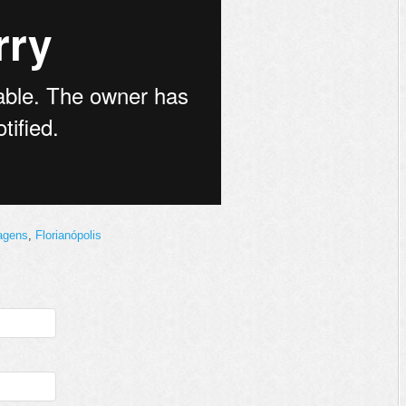
agens
,
Florianópolis