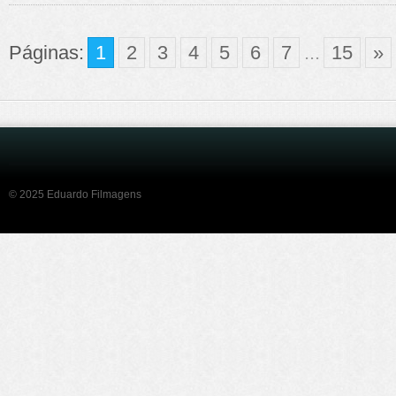
Páginas:
1
2
3
4
5
6
7
...
15
»
© 2025 Eduardo Filmagens