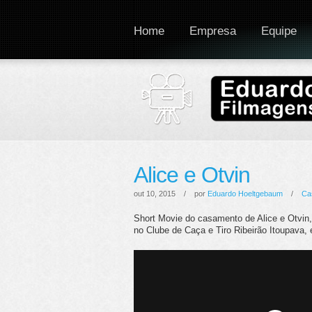
Home
Empresa
Equipe
Alice e Otvin
out 10, 2015 / por
Eduardo Hoeltgebaum
/
Ca
Short Movie do casamento de Alice e Otvi
no Clube de Caça e Tiro Ribeirão Itoupava,