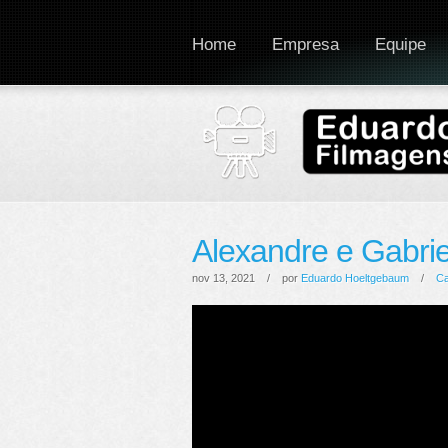
Home
Empresa
Equipe
Alexandre e Gabrie
nov 13, 2021 / por
Eduardo Hoeltgebaum
/
C